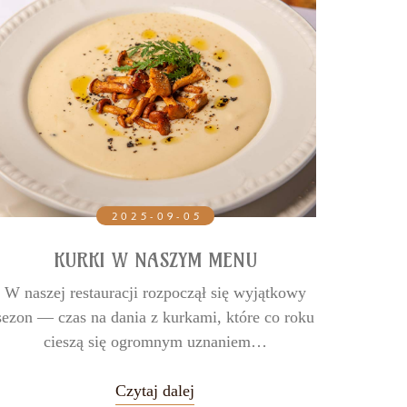
2025-09-05
KURKI W NASZYM MENU
TRIP
W naszej restauracji rozpoczął się wyjątkowy
sezon — czas na dania z kurkami, które co roku
że Re
cieszą się ogromnym uznaniem…
Tripa
pr
Czytaj dalej