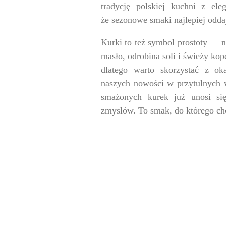
tradycję polskiej kuchni z el
że sezonowe smaki najlepiej odda
Kurki to też symbol prostoty — n
masło, odrobina soli i świeży kop
dlatego warto skorzystać z ok
naszych nowości w przytulnych 
smażonych kurek już unosi si
zmysłów. To smak, do którego chc