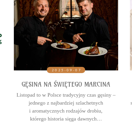
2025-09-07
GĘSINA NA ŚWIĘTEGO MARCINA
Listopad to w Polsce tradycyjny czas gęsiny –
jednego z najbardziej szlachetnych
i aromatycznych rodzajów drobiu,
którego historia sięga dawnych…