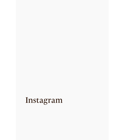
TRIPADVISOR
TRAVELERS’ CHOICE
2025-11-18
GĘSINA
NA ŚWIĘTEGO
MARCINA
2025-09-07
CZAS NA DYNIĘ!
2025-09-06
Instagram