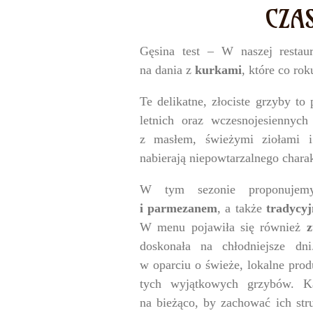
CZA
Gęsina test – W naszej restau
na dania z
kurkami
, które co ro
Te delikatne, złociste grzyby to
letnich oraz wczesnojesiennyc
z masłem, świeżymi ziołami 
nabierają niepowtarzalnego charak
W tym sezonie proponuje
i parmezanem
, a także
tradycy
W menu pojawiła się również
z
doskonała na chłodniejsze dn
w oparciu o świeże, lokalne prod
tych wyjątkowych grzybów. K
na bieżąco, by zachować ich stru