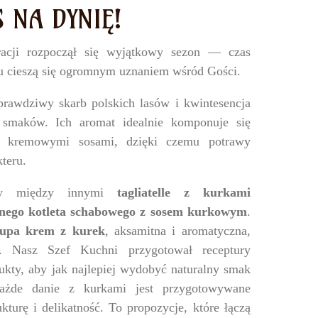
S NA DYNIĘ!
racji rozpoczął się wyjątkowy sezon — czas
ku cieszą się ogromnym uznaniem wśród Gości.
 prawdziwy skarb polskich lasów i kwintesencja
h smaków. Ich aromat idealnie komponuje się
i kremowymi sosami, dzięki czemu potrawy
teru.
my między innymi
tagliatelle z kurkami
jnego kotleta schabowego z sosem kurkowym
.
upa krem z kurek
, aksamitna i aromatyczna,
i. Nasz Szef Kuchni przygotował receptury
ukty, aby jak najlepiej wydobyć naturalny smak
ażde danie z kurkami jest przygotowywane
kturę i delikatność. To propozycje, które łączą