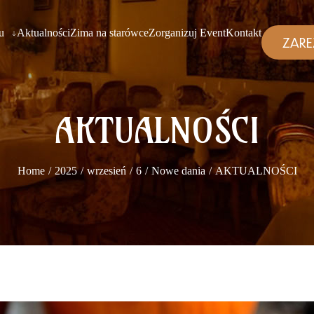
u
Aktualności
Zima na starówce
Zorganizuj Event
Kontakt
ZARE
AKTUALNOŚCI
Home
2025
wrzesień
6
Nowe dania
AKTUALNOŚCI
/
/
/
/
/